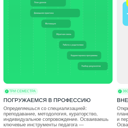
ЭКСКУРСИИ В КОМПАНИИ
Погружаемся в реальные рабочие процессы.
Собираемся на экскурсии в ИT-, дизайн-
и маркетинговые компании, чтобы увидеть, с какими
задачами работают профессионалы
ВОРКШОПЫ
Учимся использовать профессиональные
инструменты: Figma, Adobe, Python, SQL, CRM,
аналитические платформы. Ты создаёшь мини-
проект, отрабатываешь навыки и получаешь фидбек