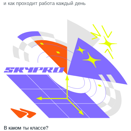
ПРЕПОДАВАТЕЛЬ
ПЕДАГОГ ДОП. ОБРАЗОВАНИЯ
ТЬЮТОР
ОСНОВНЫЕ ЗАДАЧИ
Проводить занятия и объяснять материал понятным
языком, развивать навыки и интерес к обучению,
поддерживать учеников и отслеживать прогресс,
создавать безопасную и мотивирующую среду
БУДУЩИЕ РАБОТОДАТЕЛИ
Skyeng, Фоксфорд, Учи.ру, Skillbox и другие
образовательные платформы, школы и EdTech-
компании