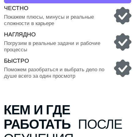
в мире, где миллионы людей изучают
в мире, где к
математику, науку и другие предметы
университеты
КАК ВЫРАСТЕТ
ТВОЯ
ЗАРПЛАТА С
ОПЫТОМ
70 000 ₽
СРАЗУ ПОСЛЕ ВЫПУСКА
Ты начинающий педагог — проводишь занятия,
сопровождаешь учеников и готовишь материалы
110 000 ₽