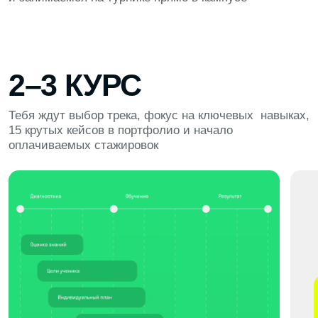
ТРИ СЕМЕСТРА
360 ЧАСОВ
ПОГРУЖАЕМСЯ В ПРОФЕССИЮ
ВНЕДРЯЕМ Н
Определяешься со специализацией:
Открываем блок
преподавание, методология, кураторство,
планы уроков, з
индивидуальное сопровождение. Осваиваешь
и персональные
ключевые инструменты педагога —
Осваиваешь ав
психологию, методики обучения и другие
и современные
ПЕДАГОГИКА
МЕТОДОЛОГИЯ
РАБОТА С РОДИТЕЛЯМИ
ГЕНЕРАЦИЯ ИДЕЙ
ОНЛАЙН-УРОКИ
МОТИВАЦИЯ
СЕРВИСЫ
ПОИСК ОШИБОК