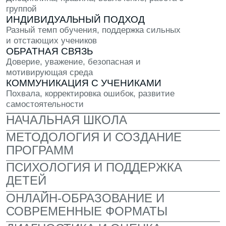
СОВРЕМЕННЫЙ
КАМПУС
Приятный современный интерьер,
где комфортно учиться и работать
над проектами. У каждого своё личное
рабочее место и мощный компьютер
НАСТОЯЩИЙ ОПЕНСПЕЙС
Здесь ты работаешь над реальными
заданиями и чувствуешь себя частью
команды