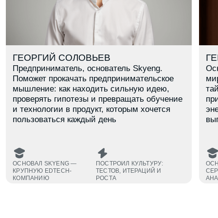
В каком ты классе?
8
9
10
11