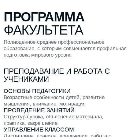
Даю согласие на обработку
персональных данных
Даю согласие на получение
рекламных материалов
Заявку оставляет родитель
Подобрать факультет
ЗНАКОМСТВА
Познакомься с теми, кто разделяет твои
интересы
ПРАКТИКА
Попробуй создать что-то в рамках
программы: макет, код или лендинг
ОТВЕТЫ
Задай любые вопросы другим студентам
прямо в кампусе