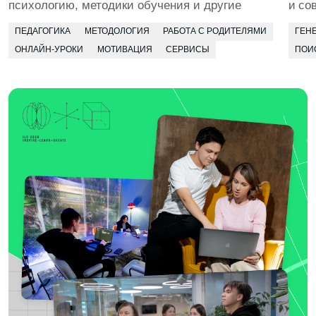
сразу на месте
БЕРЁМ РЕАЛЬНЫЕ ЗАКАЗЫ
Приглашаем инициативных студентов
в коммерческие проекты для компаний-партнёров
и муниципальные инициативы. Помогаем стартовать
в качестве фрилансера — работа над заказами идёт
в зачёт
4 КУРС
В твоём портфолио будут все виды задач,
с которыми сталкиваются современные педагоги