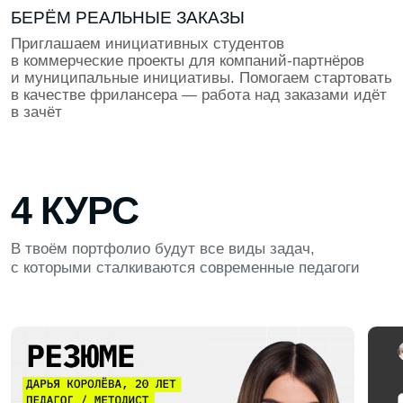
ВЫПУСКНОЙ ПРОЕКТ
Применяем все навыки, которые накопили за время
обучения для создания впечатляющего продукта.
Проект пройдёт ревью от экспертов из ИТ и станет
твоим козырем при трудоустройстве
ПОДДЕРЖКА ПОСЛЕ ОБУЧЕНИЯ
Мы остаёмся рядом даже после выпуска. Проводим
встречи выпускников, поддерживаем по любым
вопросам работы и карьеры. В наших чатах
выпускников студенты помогают друг другу, делятся
опытом и дают советы по поиску проектов
и вакансий
НАШИ ПАРТНЁРЫ ПО ТРУДОУСТРОЙСТВУ