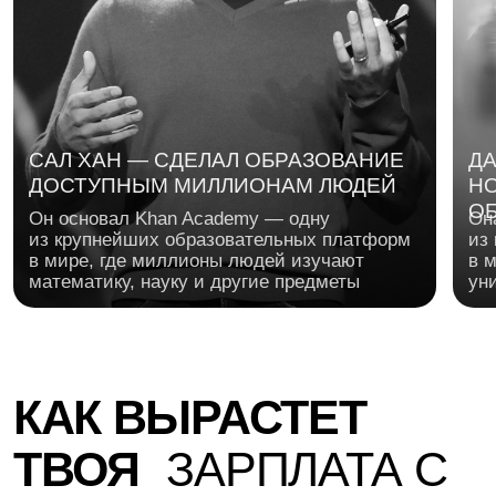
ГЕОРГИЙ СОЛОВЬЕВ
ГЕРМАН ГА
Предприниматель, основатель Skyeng.
Основатель Ro
Поможет прокачать предпринимательское
мира аналити
мышление: как находить сильную идею,
тайм-менеджм
проверять гипотезы и превращать обучение
приоритетов, 
и технологии в продукт, которым хочется
энергией, чт
пользоваться каждый день
выгорания
ОСНОВАЛ SKYENG —
ПОСТРОИЛ КУЛЬТУРУ:
ОСНОВАЛ ROISTA
КРУПНУЮ EDTECH-
ТЕСТОВ, ИТЕРАЦИЙ И
СЕРВИС СКВОЗН
КОМПАНИЮ
РОСТА
АНАЛИТИКИ
ПРОГРАММА
ФАКУЛЬТЕТА