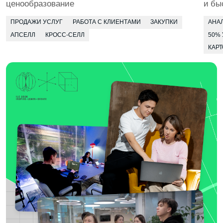
сразу на месте
БЕРЁМ РЕАЛЬНЫЕ ЗАКАЗЫ
Приглашаем инициативных студентов
в коммерческие проекты для компаний-партнёров
и муниципальные инициативы. Помогаем стартовать
в качестве фрилансера — работа над заказами идёт
в зачёт
4 КУРС
В твоём портфолио будут все виды задач,
с которыми сталкиваются коммерческие
специалисты