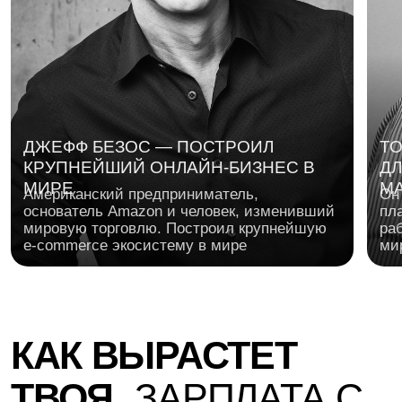
ГЕОРГИЙ СОЛОВЬЕВ
ГЕРМАН ГА
Предприниматель, основатель Skyeng.
Основатель Ro
Поможет прокачать предпринимательское
мира аналити
мышление: как находить сильную идею,
тайм-менеджм
проверять гипотезы и превращать обучение
приоритетов, 
и технологии в продукт, которым хочется
энергией, чт
пользоваться каждый день
выгорания
ОСНОВАЛ SKYENG —
ПОСТРОИЛ КУЛЬТУРУ:
ОСНОВАЛ ROISTA
КРУПНУЮ EDTECH-
ТЕСТОВ, ИТЕРАЦИЙ И
СЕРВИС СКВОЗН
КОМПАНИЮ
РОСТА
АНАЛИТИКИ