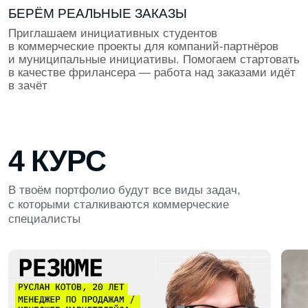
ВЫПУСКНОЙ ПРОЕКТ
Применяем все навыки, которые накопили за время
обучения для создания впечатляющего продукта.
Проект пройдёт ревью от экспертов из ИТ и станет
твоим козырем при трудоустройстве
ПОДДЕРЖКА ПОСЛЕ ОБУЧЕНИЯ
Мы остаёмся рядом даже после выпуска. Проводим
встречи выпускников, поддерживаем по любым
вопросам работы и карьеры. В наших чатах
выпускников студенты помогают друг другу, делятся
опытом и дают советы по поиску проектов
и вакансий
НАШИ ПАРТНЁРЫ ПО ТРУДОУСТРОЙСТВУ