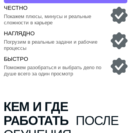
основатель Amazon и человек, изменивший
платформ для 
мировую торговлю. Построил крупнейшую
работают мил
e-commerce экосистему в мире
миру.
КАК ВЫРАСТЕТ
ТВОЯ
ЗАРПЛАТА С
ОПЫТОМ
60 000 ₽
СРАЗУ ПОСЛЕ ВЫПУСКА
Ты Junior-специалист — работаешь с клиентами,
карточками товаров, CRM и операционными
задачами