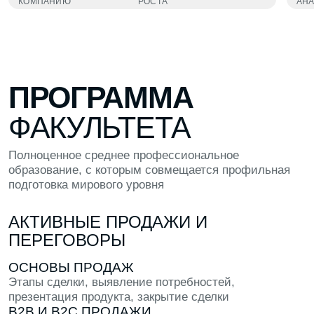
Даю согласие на обработку
персональных данных
Даю согласие на получение
рекламных материалов
Заявку оставляет родитель
Подобрать факультет
ЗНАКОМСТВА
Познакомься с теми, кто разделяет твои
интересы
ПРАКТИКА
Попробуй создать что-то в рамках
программы: макет, код или лендинг
ОТВЕТЫ
Задай любые вопросы другим студентам
прямо в кампусе