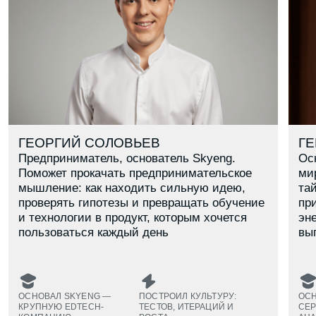
В каком ты классе?
8
9
10
11