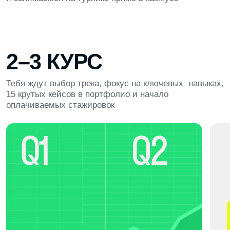
ТРИ СЕМЕСТРА
360 ЧАСОВ
ПОГРУЖАЕМСЯ В ПРОФЕССИЮ
ВНЕДРЯЕМ Н
Определяешься со специализацией: продажи,
Открываем блок
закупки, маркетплейсы, развитие бизнеса.
скрипты продаж,
Осваиваешь ключевые инструменты — CRM,
создавать карто
переговоры, аналитика продаж, ассортимент,
коммерческие п
ценообразование
и быстрее наход
ПРОДАЖИ УСЛУГ
РАБОТА С КЛИЕНТАМИ
ЗАКУПКИ
АНАЛИЗ ТУРОВ
АПСЕЛЛ
КРОСС-СЕЛЛ
50% УСКОРЕНИЕ Р
КАРТОЧКИ ТОВАРО