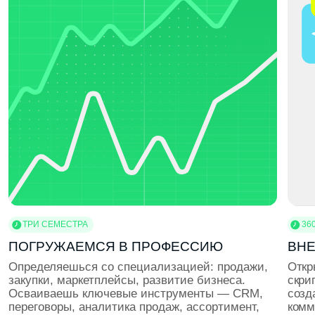
ЭКСКУРСИИ В КОМПАНИИ
Погружаемся в реальные рабочие процессы.
Собираемся на экскурсии в ИT-, дизайн-
и маркетинговые компании, чтобы увидеть, с какими
задачами работают профессионалы
ВОРКШОПЫ
Учимся использовать профессиональные
инструменты: Figma, Adobe, Python, SQL, CRM,
аналитические платформы. Ты создаёшь мини-
проект, отрабатываешь навыки и получаешь фидбек