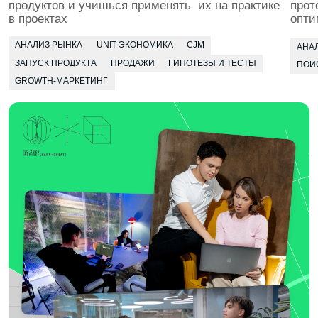
проект, отрабатываешь навыки и получаешь фидбек
сразу на месте
БЕРЁМ РЕАЛЬНЫЕ ЗАКАЗЫ
Приглашаем инициативных студентов
в коммерческие проекты для компаний-партнёров
и муниципальные инициативы. Помогаем стартовать
в качестве фрилансера — работа над заказами идёт
в зачёт
4 КУРС
В твоём портфолио будут реальные
бизнес‑кейсы: запуск продуктов, продажи
и развитие проектов