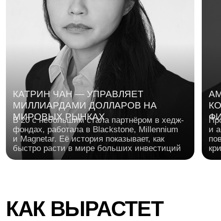
ГЕОРГИЙ СОЛОВЬЕВ
ГЕРМАН ГА
Предприниматель, основатель Skyeng.
Основатель Ro
Поможет прокачать предпринимательское
мира аналити
мышление: как находить сильную идею,
тайм-менеджм
проверять гипотезы и превращать обучение
приоритетов, 
и технологии в продукт, которым хочется
энергией, чт
пользоваться каждый день
выгорания
ОСНОВАЛ SKYENG —
ПОСТРОИЛ КУЛЬТУРУ:
ОСНОВАЛ ROISTA
КРУПНУЮ EDTECH-
ТЕСТОВ, ИТЕРАЦИЙ И
СЕРВИС СКВОЗН
КОМПАНИЮ
РОСТА
АНАЛИТИКИ
ПРОГРАММА