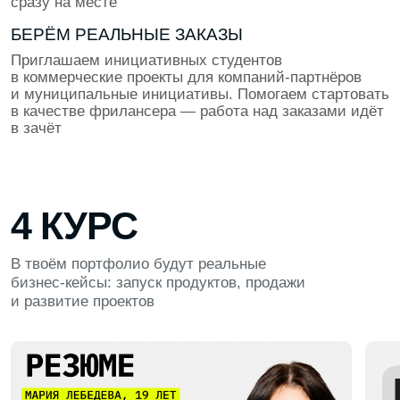
требования топ-компаний с поддержкой HR-эксперта
ВЫПУСКНОЙ ПРОЕКТ
Применяем все навыки, которые накопили за время
обучения для создания впечатляющего продукта.
Проект пройдёт ревью от экспертов из ИТ и станет
твоим козырем при трудоустройстве
ПОДДЕРЖКА ПОСЛЕ ОБУЧЕНИЯ
Мы остаёмся рядом даже после выпуска. Проводим
встречи выпускников, поддерживаем по любым
вопросам работы и карьеры. В наших чатах
выпускников студенты помогают друг другу, делятся
опытом и дают советы по поиску проектов
и вакансий
НАШИ ПАРТНЁРЫ ПО ТРУДОУСТРОЙСТВУ